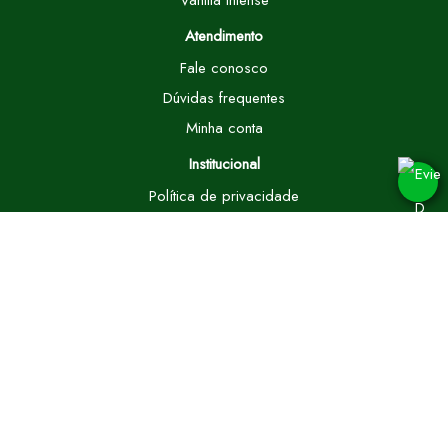
Atendimento
Fale conosco
Dúvidas frequentes
Minha conta
Institucional
Política de privacidade
Regras de fretes
Trocas e devoluções
Doações e patrocínios
Sustentabilidade
Blog
Fique por dentro das nossas novidades!
Cadastrar