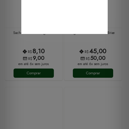
Sachê Aromático 10g Brise
Água Perfumada 250ml Brise
8,10
45,00
R$
R$
9,00
50,00
R$
R$
em até 6x sem juros
em até 6x sem juros
Comprar
Comprar