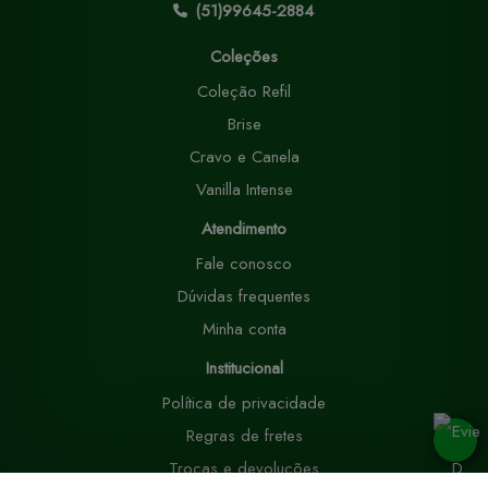
(51)99645-2884
Coleções
Coleção Refil
Brise
Cravo e Canela
Vanilla Intense
Atendimento
Fale conosco
Dúvidas frequentes
Minha conta
Institucional
Política de privacidade
Regras de fretes
Trocas e devoluções