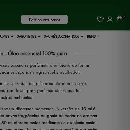
0
Portal do revendedor
FUMES
SABONETES
SACHÊS AROMÁTICOS
REFIS
a - Óleo essencial 100% puro
ssas essências perfumam o ambiente de forma
 cada espaço mais agradável e acolhedor.
 ser utilizadas em difusores elétricos e outros
ndo perfeitas para perfumar salas, quartos,
 outros ambientes.
atendem diferentes momentos. A versão de
10 ml
é
er novas fragrâncias ou gosta de variar os aromas
e
30 ml
oferece maior rendimento e excelente custo-
ou seu aroma favorito e quer aproveitá-lo por muito