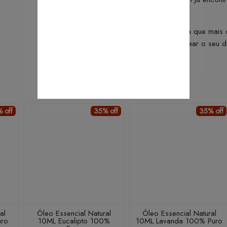
mais tempo.
Escolha a fragrância que mai
detalhes podem deixar o seu di
 off
35% off
35% off
al
Óleo Essencial Natural
Óleo Essencial Natural
uro
10ML Eucalipto 100%
10ML Lavanda 100% Puro