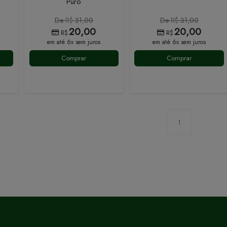
Puro
De
R$
31,00
De
R$
31,00
20,00
20,00
R$
R$
em até 6x sem juros
em até 6x sem juros
Comprar
Comprar
1