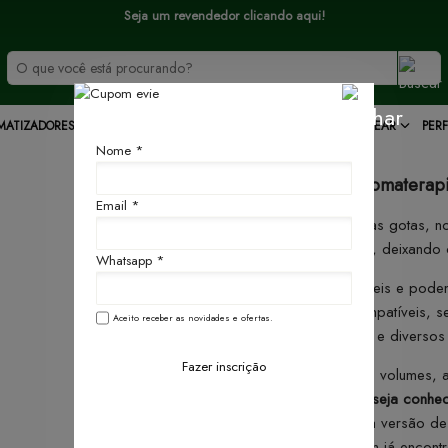
Seja um revendedor clicando aqui!
MATIZADORES
DECORAÇÕES
ESSÊNCIAS
PARA PRESENTEAR
PER
Nome *
Aromaterapi
Email *
Com apenas algumas gotas, no
intensa e duradoura, deixando
Whatsapp *
São práticas, versáteis e podem
aromatizadores compatíveis, se
Aceito receber as novidades e ofertas.
escritórios, lavabos e diversos
Fazer inscrição
Disponíveis em dois volumes, 
ideal para quem deseja conhec
com frequência
. Já a versão d
benefício
para quem já encontr