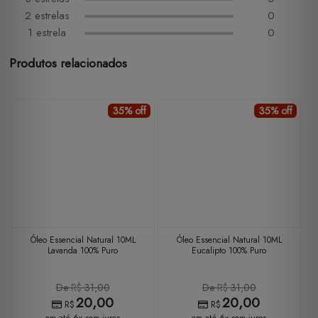
2 estrelas
0
1 estrela
0
Produtos relacionados
35% off
35% off
Óleo Essencial Natural 10ML
Óleo Essencial Natural 10ML
Lavanda 100% Puro
Eucalipto 100% Puro
De
R$
31,00
De
R$
31,00
20,00
20,00
R$
R$
em até 6x sem juros
em até 6x sem juros