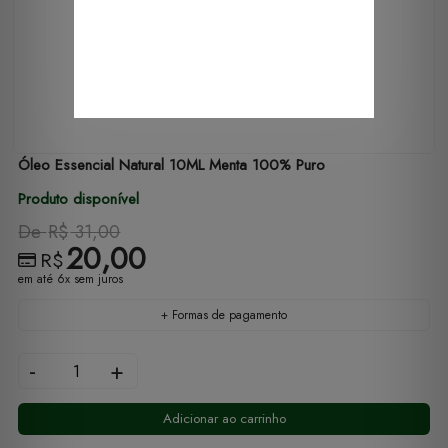
Óleo Essencial Natural 10ML Menta 100% Puro
Produto disponível
De
R$
31,00
20,00
R$
em até 6x sem juros
+ Formas de pagamento
-
+
Adicionar ao carrinho