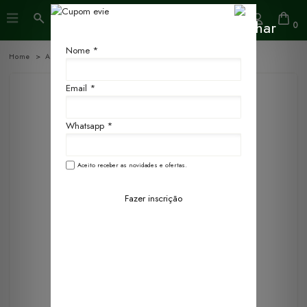
0
Nome *
Home
Aromaterapia
Óleo essencial 100% puro
Email *
Whatsapp *
Aceito receber as novidades e ofertas.
Fazer inscrição