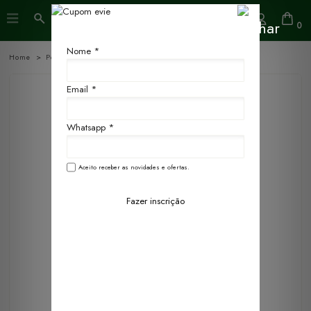
0
Nome *
Home
Perfumes
Deo Colônia
Email *
Whatsapp *
Aceito receber as novidades e ofertas.
Fazer inscrição