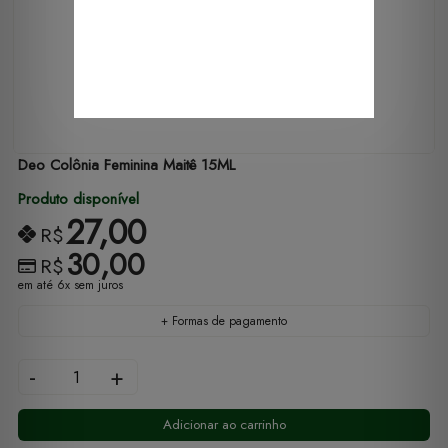
Deo Colônia Feminina Maitê 15ML
Produto disponível
27,00
R$
30,00
R$
em até 6x sem juros
+ Formas de pagamento
-
+
Adicionar ao carrinho