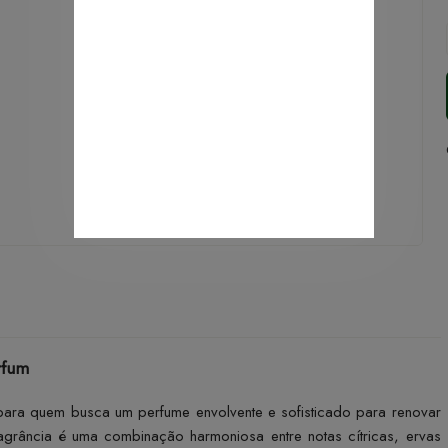
rfum
 para quem busca um perfume envolvente e sofisticado para renovar
agrância é uma combinação harmoniosa entre notas cítricas, ervas