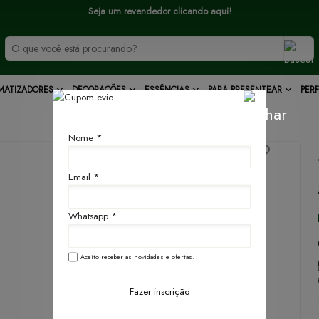
Seja um revendedor clicando aqui!
MATIZADORES
DECORAÇÕES
ESSÊNCIAS
PARA PRESENTEAR
PER
Nome *
Email *
Whatsapp *
Aceito receber as novidades e ofertas.
Fazer inscrição