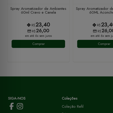
Spray Aromatizador de Ambientes
Spray Aromatizador d
60ml Cravo e Canela
60ML Aconch
23,40
23,4
R$
R$
26,00
26,0
R$
R$
em até 6x sem juros
em até 6x sem ju
Comprar
Comprar
SIGA-NOS
Coleções
Coleção Refil