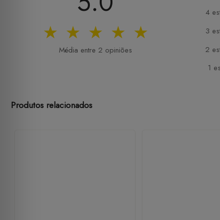
5.0
4 es
★
★
★
★
★
3 es
2 es
Média entre 2 opiniões
1 es
Produtos relacionados