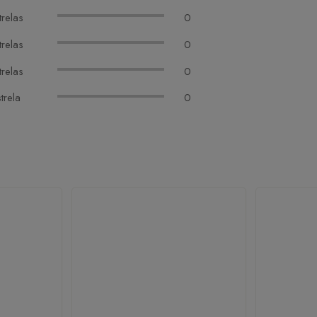
trelas
0
trelas
0
trelas
0
trela
0