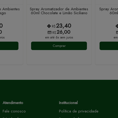
e Ambientes
Spray Aromatizador de Ambientes
Spray Aro
ego
60ml Chocolate e Limão Siciliano
60ml
0
23,40
R$
0
26,00
R$
ros
em até 6x sem juros
em
Comprar
Atendimento
Institucional
Fale conosco
Política de privacidade