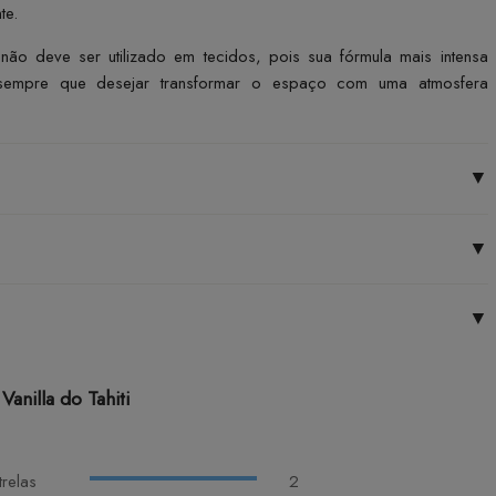
te.
não deve ser utilizado em tecidos, pois sua fórmula mais intensa
 sempre que desejar transformar o espaço com uma atmosfera
▼
▼
▼
nilla do Tahiti
trelas
2