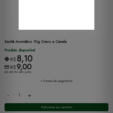
Sachê Aromático 10g Cravo e Canela
Produto disponível
8,10
R$
9,00
R$
em até 6x sem juros
+ Formas de pagamento
-
+
Adicionar ao carrinho