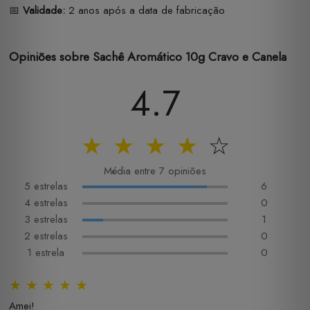
📅
Validade:
2 anos após a data de fabricação
Opiniões sobre Sachê Aromático 10g Cravo e Canela
4.7
★
★
★
★
☆
Média entre 7 opiniões
5 estrelas
6
4 estrelas
0
3 estrelas
1
2 estrelas
0
1 estrela
0
★
★
★
★
★
Amei!