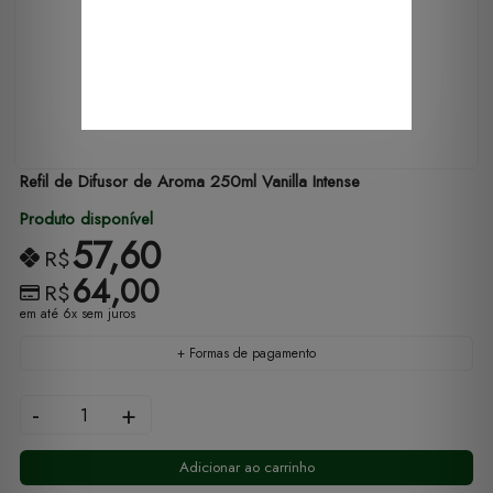
Refil de Difusor de Aroma 250ml Vanilla Intense
Produto disponível
57,60
R$
64,00
R$
em até 6x sem juros
+ Formas de pagamento
-
+
Adicionar ao carrinho