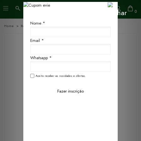
0
Nome *
Home
Refis
250ml
Email *
Whatsapp *
Aceito receber as novidades e ofertas.
Fazer inscrição