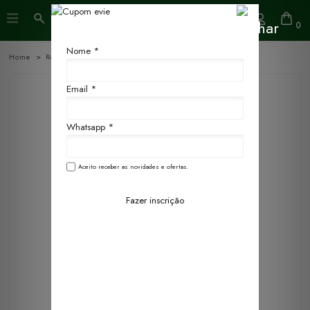
0
Nome *
Home
Refis
500ml
Email *
Whatsapp *
Aceito receber as novidades e ofertas.
Fazer inscrição