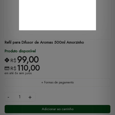
Refil para Difusor de Aromas 500ml Amorzinho
Produto disponível
99,00
R$
110,00
R$
em até 6x sem juros
+ Formas de pagamento
-
+
Adicionar ao carrinho