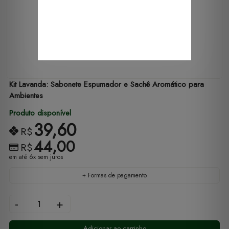
Kit Lavanda: Sabonete Espumador e Sachê Aromático para
Ambientes
Produto disponível
39,60
R$
44,00
R$
em até 6x sem juros
+ Formas de pagamento
-
+
Adicionar ao carrinho