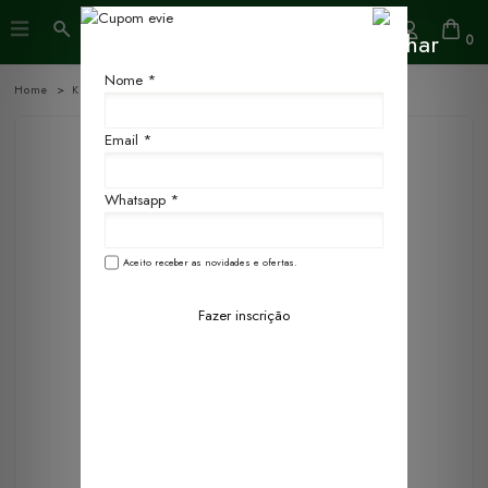
0
Nome *
Home
Kits
Kits
Kits
Email *
Whatsapp *
Aceito receber as novidades e ofertas.
Fazer inscrição