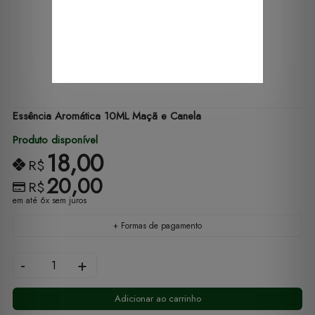
Essência Aromática 10ML Maçã e Canela
Produto disponível
18,00
R$
20,00
R$
em até 6x sem juros
+ Formas de pagamento
-
+
Adicionar ao carrinho