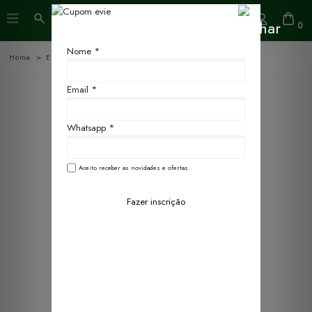
0
Nome *
Home
Essências
10ml
Email *
Whatsapp *
Aceito receber as novidades e ofertas.
Fazer inscrição