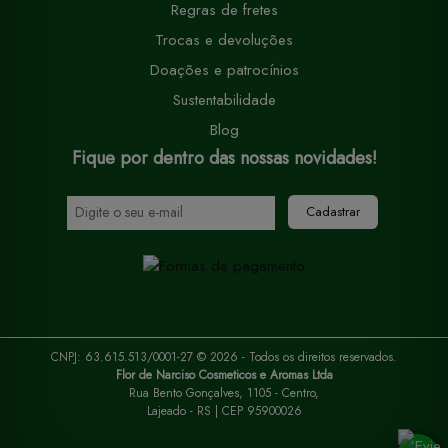
Regras de fretes
Trocas e devoluções
Doações e patrocínios
Sustentabilidade
Blog
Fique por dentro das nossas novidades!
Cadastrar
CNPJ: 63.615.513/0001-27 © 2026 - Todos os direitos reservados.
Flor de Narciso Cosmeticos e Aromas Ltda
Rua Bento Gonçalves, 1105 - Centro,
Cookies:
a gente usa cookies para personalizar anúncios e melhorar a sua
Lajeado - RS | CEP 95900026
experiência no site. Ao continuar navegando, você concorda com a nossa
Política de Privacidade
.