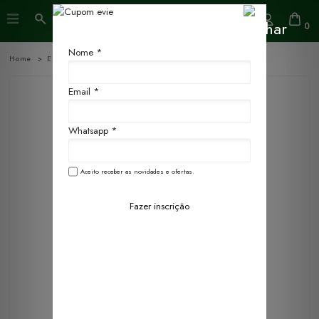
0
Nome *
Home
Essências
10ml
Email *
Whatsapp *
Aceito receber as novidades e ofertas.
Fazer inscrição