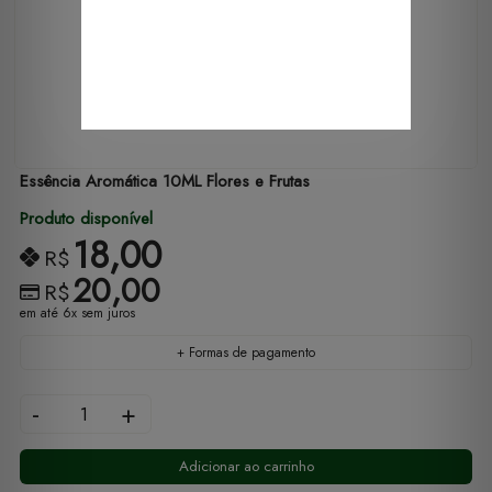
Essência Aromática 10ML Flores e Frutas
Produto disponível
18,00
R$
20,00
R$
em até 6x sem juros
+ Formas de pagamento
-
+
Adicionar ao carrinho