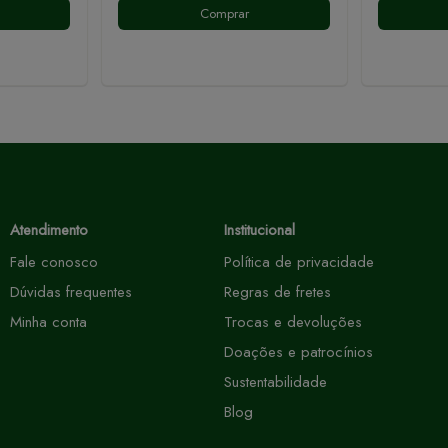
Comprar
Atendimento
Institucional
Fale conosco
Política de privacidade
Dúvidas frequentes
Regras de fretes
Minha conta
Trocas e devoluções
Doações e patrocínios
 e melhorar a sua experiência no site. Ao continuar navegando, voc
Sustentabilidade
Blog