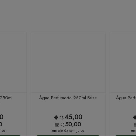
 250ml
Água Perfumada 250ml Brise
Água Perf
o
0
45,00
R$
0
50,00
R$
ros
em até 6x sem juros
em