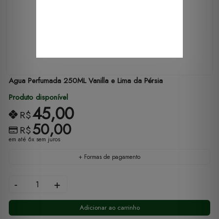
Agua Perfumada 250ML Vanilla e Lima da Pérsia
Produto disponível
45,00
R$
50,00
R$
em até 6x sem juros
+ Formas de pagamento
-
+
Adicionar ao carrinho