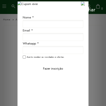
0
Nome *
Home
Água Perfumada
250ml
Email *
Whatsapp *
Aceito receber as novidades e ofertas.
Fazer inscrição