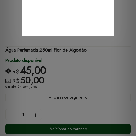
Água Perfumada 250ml Flor de Algodão
Produto disponível
45,00
R$
50,00
R$
em até 6x sem juros
+ Formas de pagamento
-
+
Adicionar ao carrinho